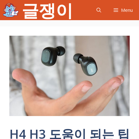
글쟁이
컨
Menu
텐
츠
로
건
너
뛰
기
H4 H3 도움이 되는 팁