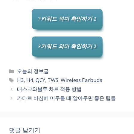
?키워드 의미 확인하기 1
?키워드 의미 확인하기 2
카
오늘의 정보글
테
태
H3
,
H4
,
QCY
,
TWS
,
Wireless Earbuds
고
그
태스크와블루 차트 적용 방법
리
카타르 바심에 머무를 때 알아두면 좋은 팁들
댓글 남기기