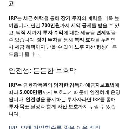
과
IRP
는
세금 혜택
을 통해
장기 투자
의 매력을 더욱 높
여줍니다. 연간
700만원
까지
세액 공제
를 받을 수 있
고,
퇴직 시
까지
투자 수익
에 대한 세금을
면제
받을
수 있습니다.
장기 투자
를 통해
복리 효과
를 누리면
서
세금 혜택
까지 받을 수 있어
노후 자산 형성
에 큰
도움이 됩니다.
안전성: 든든한 보호막
IRP
는
금융감독원
의
엄격한 감독
과
예금자보호법
에
따라
5,000만원
까지 보호되기 때문에 안전하게 운영
됩니다.
안전성
을 중시하는 투자자라면 IRP를 통해
투자 목표
달성과 함께
자산 보호
까지 누릴 수 있습
니다.
IRP, 오래 가입할수록 좋은 이유 정리