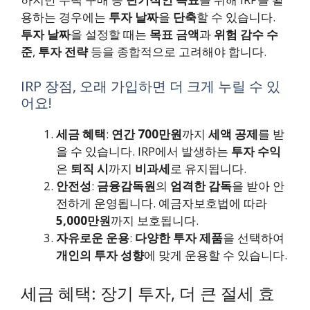
용하는 경우에는
투자 날짜
을
단축
할 수 있습니다.
투자 날짜
을 설정할 때는
목표 금액
과
위험 감수 수
준
,
투자 전략
등을 종합적으로 고려해야 합니다.
IRP 장점, 오래 가입하면 더 크게 누릴 수 있
어요!
세금 혜택
:
연간 700만원
까지
세액 공제
를 받
을 수 있습니다. IRP에서 발생하는
투자 수익
은
퇴직 시
까지
비과세
로 유지됩니다.
안전성
:
금융감독원
의
엄격한 감독
을 받아 안
전하게 운영됩니다. 예금자보호법에 따라
5,000만원
까지 보호됩니다.
자유로운 운용
:
다양한 투자 제품
을 선택하여
개인의 투자 성향
에 맞게 운용할 수 있습니다.
세금 혜택: 장기 투자, 더 큰 절세 효