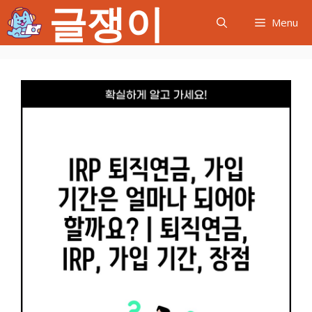
글쟁이
컨
Menu
텐
츠
로
건
너
뛰
기