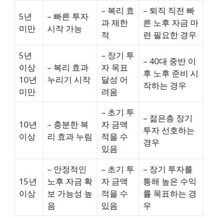
– 복리 효
– 퇴직 직전 빠
5년
– 빠른 투자
과 제한
른 노후 자금 마
미만
시작 가능
적
련 필요한 경우
5년
– 장기 투
– 40대 중반 이
이상
– 복리 효과
자 목표
후 노후 준비 시
10년
누리기 시작
달성 어
작하는 경우
미만
려움
– 초기 투
– 젊은층 장기
10년
– 충분한 복
자 금액
투자 선호하는
이상
리 효과 누림
적을 수
경우
있음
– 안정적인
– 초기 투
– 장기 투자를
15년
노후 자금 확
자 금액
통해 높은 수익
이상
보 가능성 높
적을 수
률 목표하는 경
음
있음
우