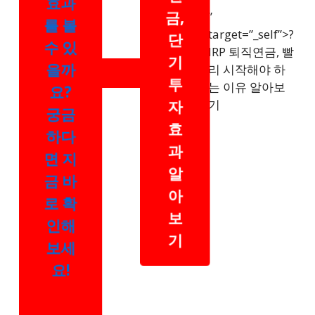
효과
금,
”
를 볼
target=”_self”>?
단
수 있
IRP 퇴직연금, 빨
기
을까
리 시작해야 하
투
는 이유 알아보
요?
자
기
궁금
효
하다
과
면 지
알
금 바
아
로 확
보
인해
기
보세
요!