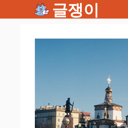
글쟁이
컨
텐
츠
로
건
너
뛰
기