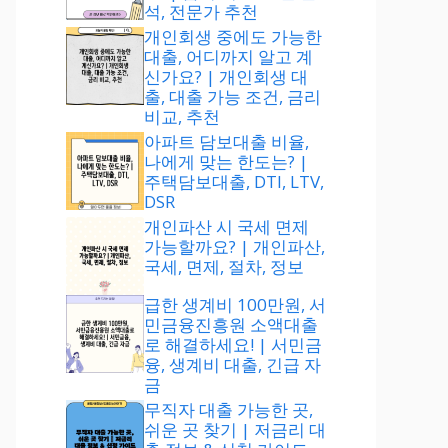
석, 전문가 추천
개인회생 중에도 가능한
대출, 어디까지 알고 계
신가요? | 개인회생 대
출, 대출 가능 조건, 금리
비교, 추천
아파트 담보대출 비율,
나에게 맞는 한도는? |
주택담보대출, DTI, LTV,
DSR
개인파산 시 국세 면제
가능할까요? | 개인파산,
국세, 면제, 절차, 정보
급한 생계비 100만원, 서
민금융진흥원 소액대출
로 해결하세요! | 서민금
융, 생계비 대출, 긴급 자
금
무직자 대출 가능한 곳,
쉬운 곳 찾기 | 저금리 대