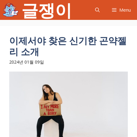
글쟁이
컨
Menu
텐
츠
로
건
이제서야 찾은 신기한 곤약젤
너
리 소개
뛰
기
2024년 01월 09일