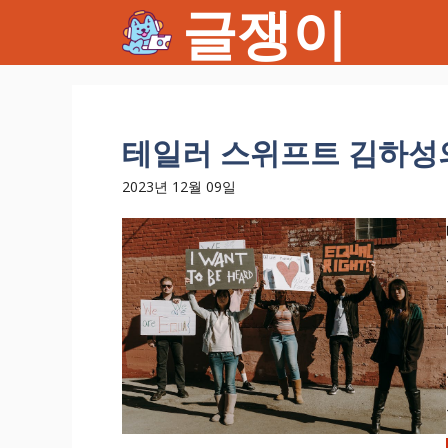
글쟁이
컨
텐
츠
로
건
너
테일러 스위프트 김하성
뛰
기
2023년 12월 09일