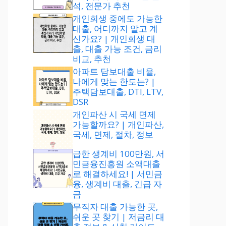
석, 전문가 추천
개인회생 중에도 가능한
대출, 어디까지 알고 계
신가요? | 개인회생 대
출, 대출 가능 조건, 금리
비교, 추천
아파트 담보대출 비율,
나에게 맞는 한도는? |
주택담보대출, DTI, LTV,
DSR
개인파산 시 국세 면제
가능할까요? | 개인파산,
국세, 면제, 절차, 정보
급한 생계비 100만원, 서
민금융진흥원 소액대출
로 해결하세요! | 서민금
융, 생계비 대출, 긴급 자
금
무직자 대출 가능한 곳,
쉬운 곳 찾기 | 저금리 대