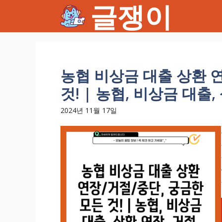
글쟁이
컨
텐
츠
로
건
너
농협 비상금 대출 상환 
뛰
것! | 농협, 비상금 대출,
기
2024년 11월 17일