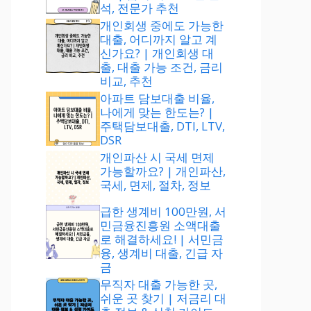
석, 전문가 추천
개인회생 중에도 가능한
대출, 어디까지 알고 계
신가요? | 개인회생 대
출, 대출 가능 조건, 금리
비교, 추천
아파트 담보대출 비율,
나에게 맞는 한도는? |
주택담보대출, DTI, LTV,
DSR
개인파산 시 국세 면제
가능할까요? | 개인파산,
국세, 면제, 절차, 정보
급한 생계비 100만원, 서
민금융진흥원 소액대출
로 해결하세요! | 서민금
융, 생계비 대출, 긴급 자
금
무직자 대출 가능한 곳,
쉬운 곳 찾기 | 저금리 대