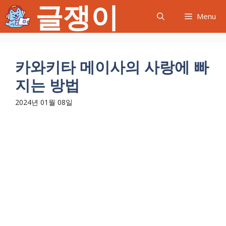
글쟁이
컨
Menu
텐
츠
로
건
카와키타 메이사의 사랑에 빠
너
지는 방법
뛰
기
2024년 01월 08일