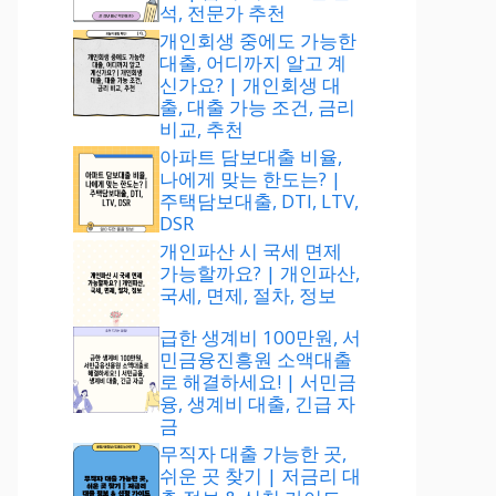
석, 전문가 추천
개인회생 중에도 가능한
대출, 어디까지 알고 계
신가요? | 개인회생 대
출, 대출 가능 조건, 금리
비교, 추천
아파트 담보대출 비율,
나에게 맞는 한도는? |
주택담보대출, DTI, LTV,
DSR
개인파산 시 국세 면제
가능할까요? | 개인파산,
국세, 면제, 절차, 정보
급한 생계비 100만원, 서
민금융진흥원 소액대출
로 해결하세요! | 서민금
융, 생계비 대출, 긴급 자
금
무직자 대출 가능한 곳,
쉬운 곳 찾기 | 저금리 대