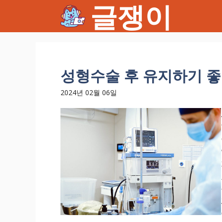
글쟁이
컨
텐
츠
로
건
너
성형수술 후 유지하기 
뛰
기
2024년 02월 06일