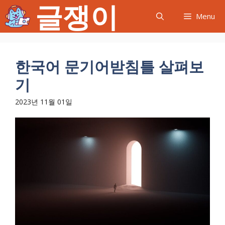
글쟁이
컨
Menu
텐
츠
로
건
한국어 문기어받침틀 살펴보
너
기
뛰
기
2023년 11월 01일