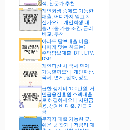
석, 전문가 추천
개인회생 중에도 가능한
대출, 어디까지 알고 계
신가요? | 개인회생 대
출, 대출 가능 조건, 금리
비교, 추천
아파트 담보대출 비율,
나에게 맞는 한도는? |
주택담보대출, DTI, LTV,
DSR
개인파산 시 국세 면제
가능할까요? | 개인파산,
국세, 면제, 절차, 정보
급한 생계비 100만원, 서
민금융진흥원 소액대출
로 해결하세요! | 서민금
융, 생계비 대출, 긴급 자
금
무직자 대출 가능한 곳,
쉬운 곳 찾기 | 저금리 대