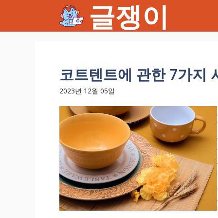
글쟁이
컨
텐
츠
로
건
너
코트텐트에 관한 7가지 
뛰
기
2023년 12월 05일