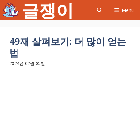
글쟁이
컨
Menu
텐
츠
로
건
49재 살펴보기: 더 많이 얻는
너
법
뛰
기
2024년 02월 05일