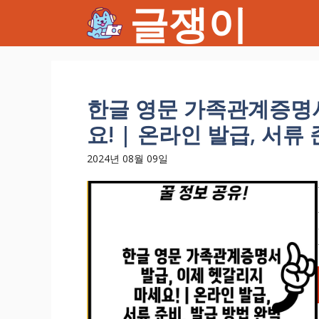
글쟁이
컨
텐
츠
로
건
너
한글 영문 가족관계증명서
뛰
요! | 온라인 발급, 서류
기
2024년 08월 09일