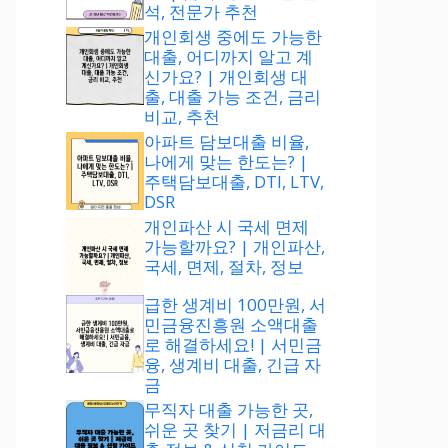
석, 전문가 추천
개인회생 중에도 가능한
대출, 어디까지 알고 계
신가요? | 개인회생 대
출, 대출 가능 조건, 금리
비교, 추천
아파트 담보대출 비율,
나에게 맞는 한도는? |
주택담보대출, DTI, LTV,
DSR
개인파산 시 국세 면제
가능할까요? | 개인파산,
국세, 면제, 절차, 정보
급한 생계비 100만원, 서
민금융진흥원 소액대출
로 해결하세요! | 서민금
융, 생계비 대출, 긴급 자
금
무직자 대출 가능한 곳,
쉬운 곳 찾기 | 저금리 대