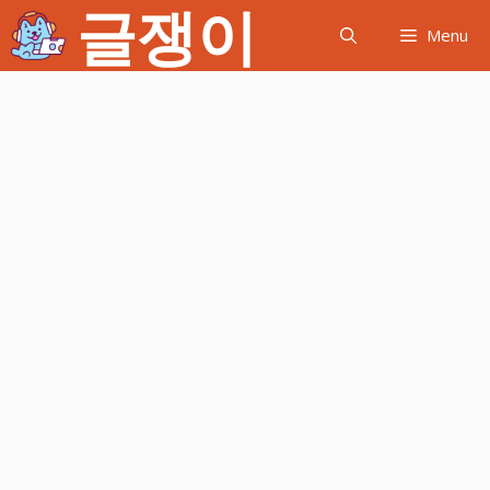
글쟁이
컨
Menu
텐
츠
로
건
너
뛰
기