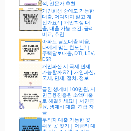
석, 전문가 추천
개인회생 중에도 가능한
대출, 어디까지 알고 계
신가요? | 개인회생 대
출, 대출 가능 조건, 금리
비교, 추천
아파트 담보대출 비율,
나에게 맞는 한도는? |
주택담보대출, DTI, LTV,
DSR
개인파산 시 국세 면제
가능할까요? | 개인파산,
국세, 면제, 절차, 정보
급한 생계비 100만원, 서
민금융진흥원 소액대출
로 해결하세요! | 서민금
융, 생계비 대출, 긴급 자
금
무직자 대출 가능한 곳,
쉬운 곳 찾기 | 저금리 대