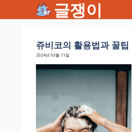
글쟁이
컨
텐
츠
로
건
너
쥬비코의 활용법과 꿀팁
뛰
기
2024년 03월 11일