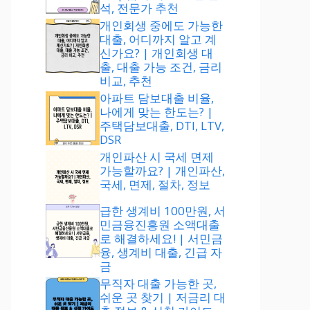
석, 전문가 추천
개인회생 중에도 가능한
대출, 어디까지 알고 계
신가요? | 개인회생 대
출, 대출 가능 조건, 금리
비교, 추천
아파트 담보대출 비율,
나에게 맞는 한도는? |
주택담보대출, DTI, LTV,
DSR
개인파산 시 국세 면제
가능할까요? | 개인파산,
국세, 면제, 절차, 정보
급한 생계비 100만원, 서
민금융진흥원 소액대출
로 해결하세요! | 서민금
융, 생계비 대출, 긴급 자
금
무직자 대출 가능한 곳,
쉬운 곳 찾기 | 저금리 대