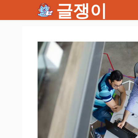
글쟁이
컨
텐
츠
로
건
너
뛰
기